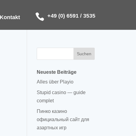
+49 (0) 6591 / 3535
Kontakt
Neueste Beiträge
Alles über Playio
Stupid casino — guide
complet
Пинко казино
официальный сайт для
азартных игр