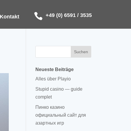
+49 (0) 6591 / 3535
Kontakt
Neueste Beiträge
Alles über Playio
Stupid casino — guide
complet
Пинко казино
официальный сайт для
азартных игр