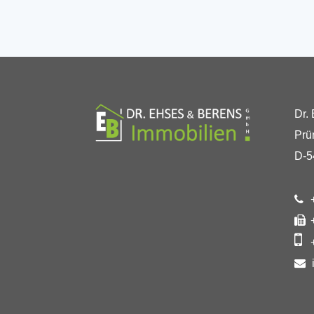
Dr.
Prü
D-5
+
+
+