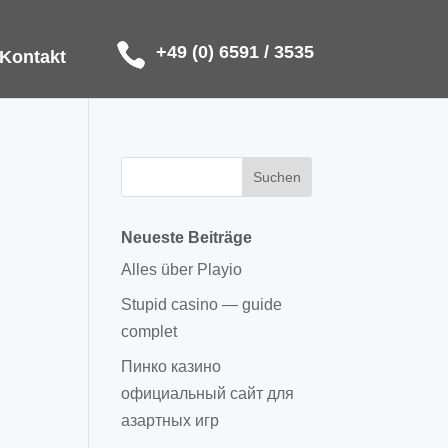
+49 (0) 6591 / 3535
Kontakt
Neueste Beiträge
Alles über Playio
Stupid casino — guide
complet
Пинко казино
официальный сайт для
азартных игр