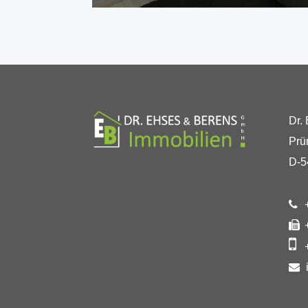
Dr.
Prü
D-5
+
+
+