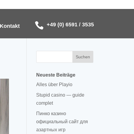
+49 (0) 6591 / 3535
Kontakt
Neueste Beiträge
Alles über Playio
Stupid casino — guide
complet
Пинко казино
официальный сайт для
азартных игр