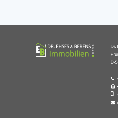
Dr.
Prü
D-5
+
+
+