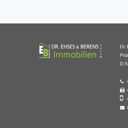
Dr.
Prü
D-5
+
+
+