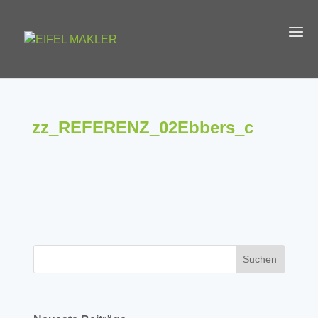
zz_REFERENZ_02Ebbers_c