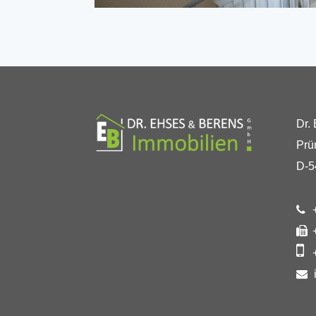
Dr.
Prü
D-5
+
+
+