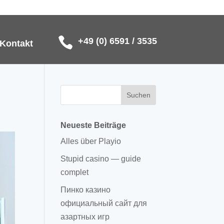
+49 (0) 6591 / 3535
Kontakt
Neueste Beiträge
Alles über Playio
Stupid casino — guide
complet
Пинко казино
официальный сайт для
азартных игр