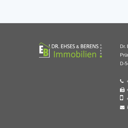
Dr.
Prü
D-5
+
+
+