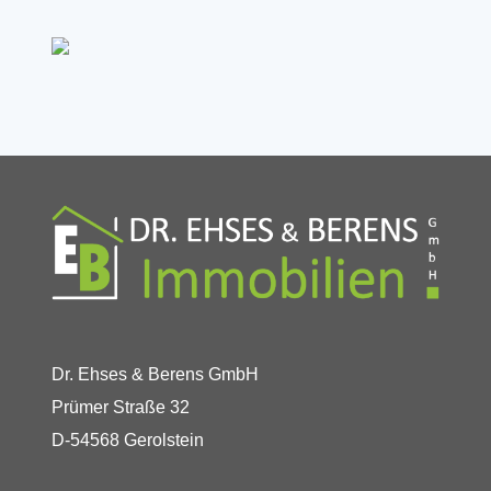
Dr. Ehses & Berens GmbH
Prümer Straße 32
D-54568 Gerolstein