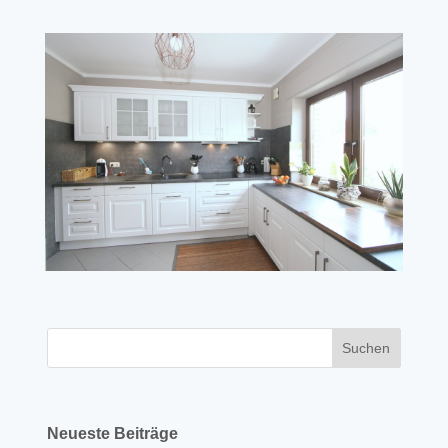
Neueste Beiträge