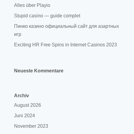
Alles über Playio
Stupid casino — guide complet
Пинко казино официальный сайт для азартных
игр
Exciting HR Free Spins in Internet Casinos 2023
Neueste Kommentare
Archiv
August 2026
Juni 2024
November 2023