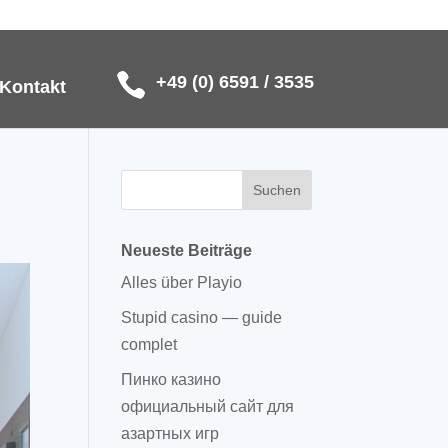
+49 (0) 6591 / 3535
Kontakt
Neueste Beiträge
Alles über Playio
Stupid casino — guide
complet
Пинко казино
официальный сайт для
азартных игр