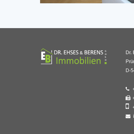
Dr.
Prü
D-5
+
+
+