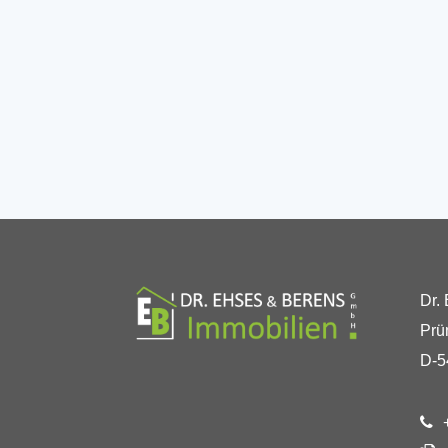
Dr.
Prü
D-5
+