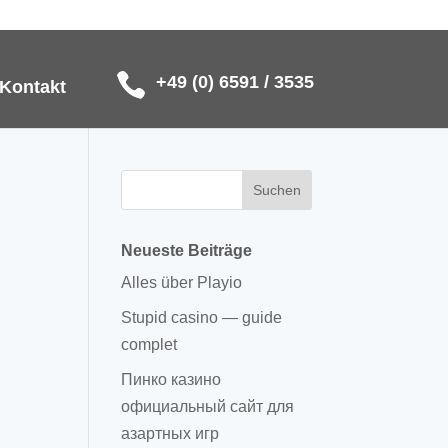
+49 (0) 6591 / 3535
Kontakt
Neueste Beiträge
Alles über Playio
Stupid casino — guide
complet
Пинко казино
официальный сайт для
азартных игр