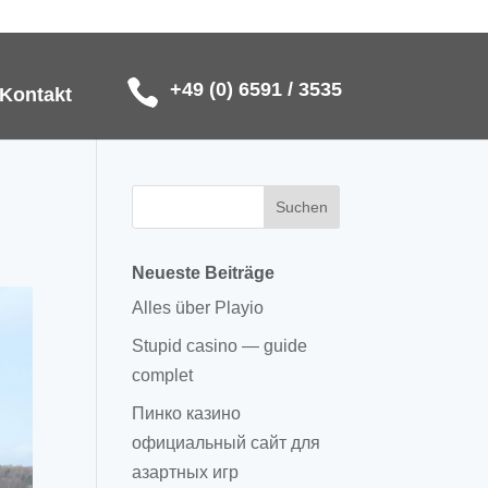
+49 (0) 6591 / 3535
Kontakt
Neueste Beiträge
Alles über Playio
Stupid casino — guide
complet
Пинко казино
официальный сайт для
азартных игр