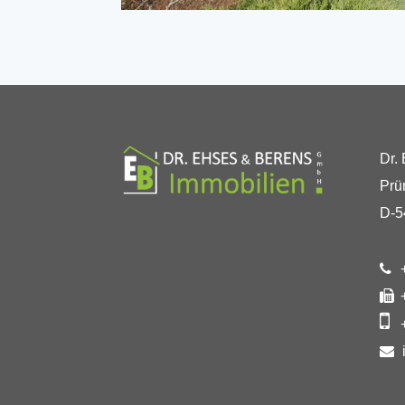
Dr.
Prü
D-5
+
+
+