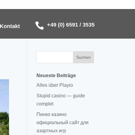
+49 (0) 6591 / 3535
Kontakt
Neueste Beiträge
Alles über Playio
Stupid casino — guide
complet
Пинко казино
официальный сайт для
азартных игр