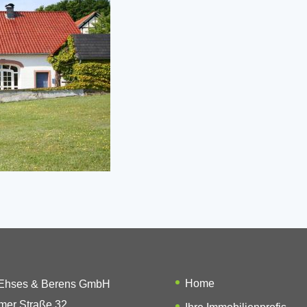
Home
 Ehses & Berens GmbH
mer Straße 32