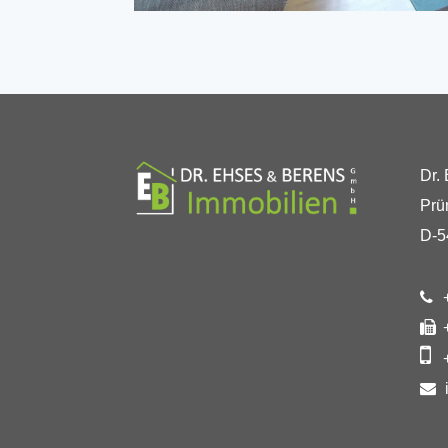
Dr.
Prü
D-5
+
+
+