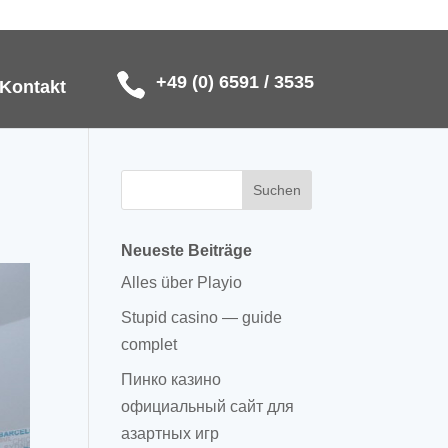
+49 (0) 6591 / 3535
Kontakt
Neueste Beiträge
Alles über Playio
Stupid casino — guide
complet
Пинко казино
официальный сайт для
азартных игр