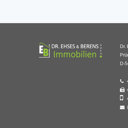
Dr.
Prü
D-5
+
+
+