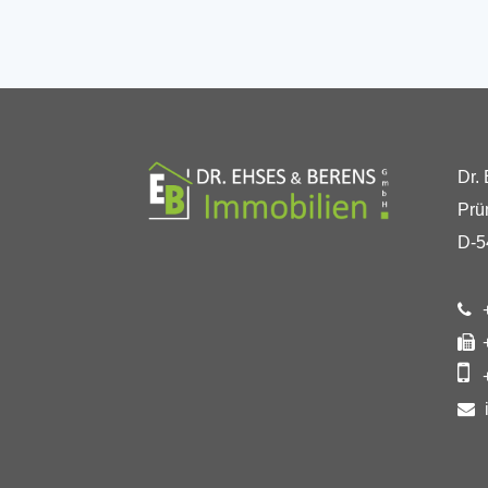
Dr.
Prü
D-5
+
+
+