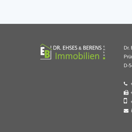
Dr.
Prü
D-5
+
+
+