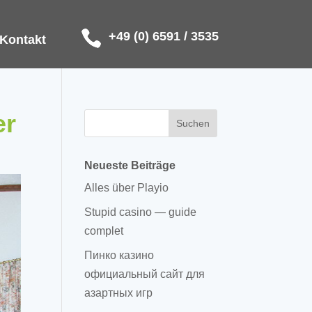
+49 (0) 6591 / 3535
Kontakt
er
Neueste Beiträge
Alles über Playio
Stupid casino — guide
complet
Пинко казино
официальный сайт для
азартных игр