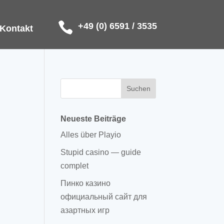
+49 (0) 6591 / 3535
Kontakt
Neueste Beiträge
Alles über Playio
Stupid casino — guide
complet
Пинко казино
официальный сайт для
азартных игр