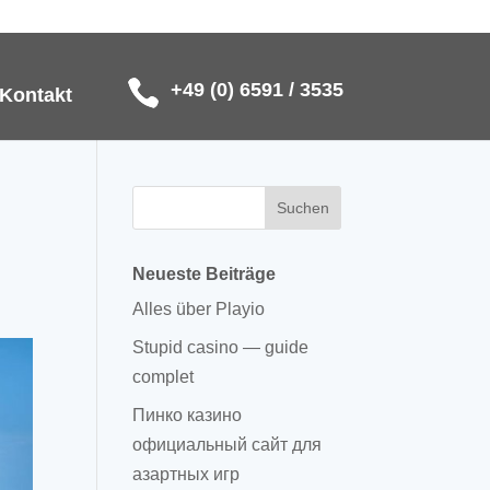
+49 (0) 6591 / 3535
Kontakt
Neueste Beiträge
Alles über Playio
Stupid casino — guide
complet
Пинко казино
официальный сайт для
азартных игр