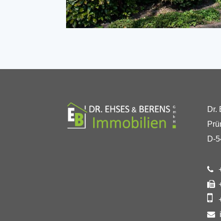
Dr.
Prü
D-5
+
+
+