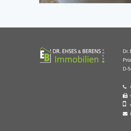
Dr.
Prü
D-5
+
+
+