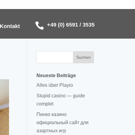
+49 (0) 6591 / 3535
Kontakt
Neueste Beiträge
Alles über Playio
Stupid casino — guide
complet
Пинко казино
официальный сайт для
азартных игр