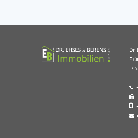
Dr.
Prü
D-5
+
+
+