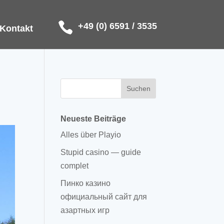
+49 (0) 6591 / 3535
Kontakt
Neueste Beiträge
Alles über Playio
Stupid casino — guide
complet
Пинко казино
официальный сайт для
азартных игр